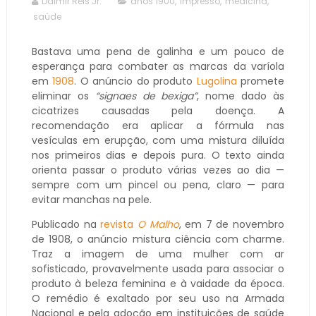
Dalmir Reis Jr.
anos 1900
,
impresso
,
medicina
,
saúde
Bastava uma pena de galinha e um pouco de
esperança para combater as marcas da varíola
em
1908
. O anúncio do produto
Lugolina
promete
eliminar os
“signaes de bexiga”
, nome dado às
cicatrizes causadas pela doença. A
recomendação era aplicar a fórmula nas
vesículas em erupção, com uma mistura diluída
nos primeiros dias e depois pura. O texto ainda
orienta passar o produto várias vezes ao dia —
sempre com um pincel ou pena, claro — para
evitar manchas na pele.
Publicado na
revista
O Malho
, em 7 de novembro
de 1908, o anúncio mistura ciência com charme.
Traz a imagem de uma mulher com ar
sofisticado, provavelmente usada para associar o
produto à beleza feminina e à vaidade da época.
O remédio é exaltado por seu uso na Armada
Nacional e pela adoção em instituições de saúde