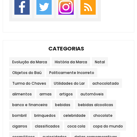
CATEGORIAS
Evolução da Marca
História da Marca
Natal
Objetos do Baú
Politicamente Incorreto
Turma do Chaves
Utilidades do Lar
achocolatado
alimentos
armas
artigos
automóveis
banco e financeira
bebidas
bebidas alcoolicas
bombril
brinquedos
celebridade
chocolate
cigarros
classificados
coca cola
copa do mundo
cosméticos
curiosidades
datas comemorativas