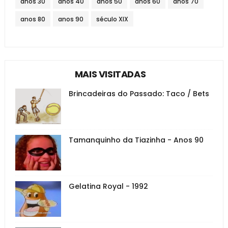
anos 30
anos 40
anos 50
anos 60
anos 70
anos 80
anos 90
século XIX
MAIS VISITADAS
Brincadeiras do Passado: Taco / Bets
Tamanquinho da Tiazinha - Anos 90
Gelatina Royal - 1992