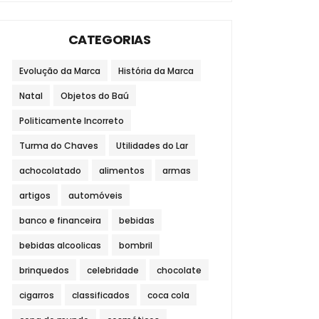
CATEGORIAS
Evolução da Marca
História da Marca
Natal
Objetos do Baú
Politicamente Incorreto
Turma do Chaves
Utilidades do Lar
achocolatado
alimentos
armas
artigos
automóveis
banco e financeira
bebidas
bebidas alcoolicas
bombril
brinquedos
celebridade
chocolate
cigarros
classificados
coca cola