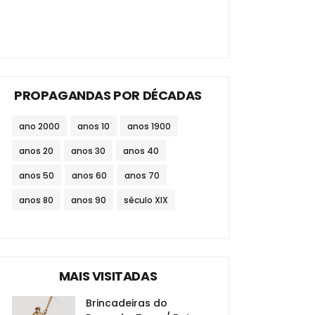
PROPAGANDAS POR DÉCADAS
ano 2000
anos 10
anos 1900
anos 20
anos 30
anos 40
anos 50
anos 60
anos 70
anos 80
anos 90
século XIX
MAIS VISITADAS
Brincadeiras do