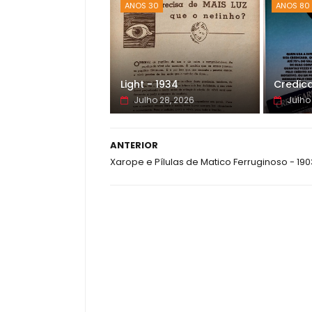
ANOS 30
ANOS 80
Light - 1934
Credica
Julho 28, 2026
Julho
ANTERIOR
Xarope e Pílulas de Matico Ferruginoso - 190