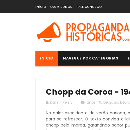
INÍCIO
QUEM SOMOS
FALE CONOSCO
INÍCIO
NAVEGUE POR CATEGORIAS
E
Chopp da Coroa - 19
Dalmir Reis Jr.
anos 40
,
bebidas
,
bebid
No calor escaldante do verão carioca, 
para se refrescar. O texto convida o le
chopp pela marca, garantindo sabor p