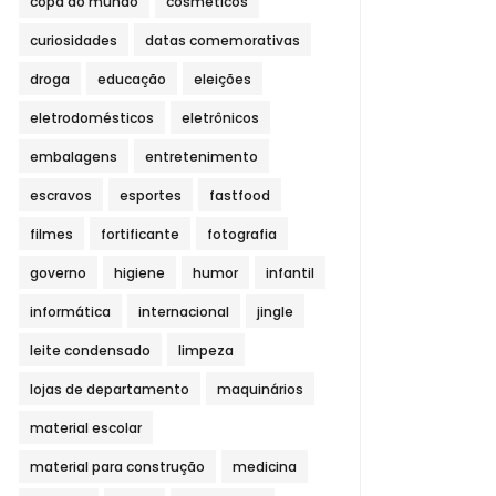
copa do mundo
cosméticos
curiosidades
datas comemorativas
droga
educação
eleições
eletrodomésticos
eletrônicos
embalagens
entretenimento
escravos
esportes
fastfood
filmes
fortificante
fotografia
governo
higiene
humor
infantil
informática
internacional
jingle
leite condensado
limpeza
lojas de departamento
maquinários
material escolar
material para construção
medicina