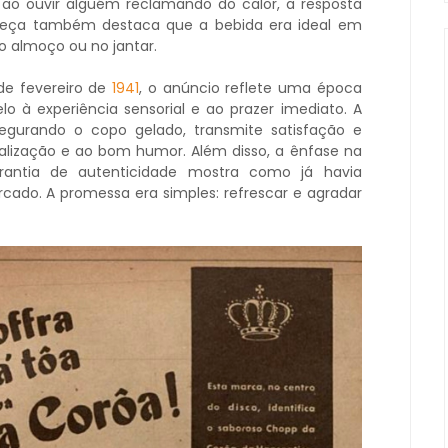
ao ouvir alguém reclamando do calor, a resposta
peça também destaca que a bebida era ideal em
 almoço ou no jantar.
e fevereiro de
1941
, o anúncio reflete uma época
 à experiência sensorial e ao prazer imediato. A
egurando o copo gelado, transmite satisfação e
alização e ao bom humor. Além disso, a ênfase na
antia de autenticidade mostra como já havia
ado. A promessa era simples: refrescar e agradar