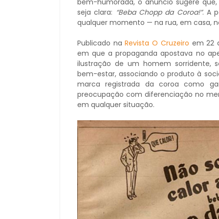
bem-humorada, o anúncio sugere que, 
seja clara:
“Beba Chopp da Coroa!”
. A 
qualquer momento — na rua, em casa, no
Publicado na
Revista O Cruzeiro
em 22 d
em que a propaganda apostava no apelo
ilustração de um homem sorridente, s
bem-estar, associando o produto à soci
marca registrada da coroa como gar
preocupação com diferenciação no merc
em qualquer situação.