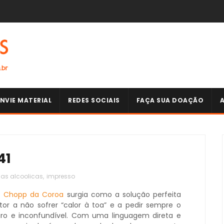
NVIE MATERIAL
REDES SOCIAIS
FAÇA SUA DOAÇÃO
41
as alcoolicas
,
impresso
o
Chopp da Coroa
surgia como a solução perfeita
itor a não sofrer “calor à toa” e a pedir sempre o
uro e inconfundível. Com uma linguagem direta e