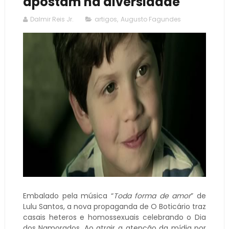
apostam na diversidade
Dalmir Reis Jr.
artigos
,
Augusto Fagundes
Embalado pela música “
Toda forma de amor
” de
Lulu Santos, a nova propaganda de O Boticário traz
casais heteros e homossexuais celebrando o Dia
dos Namorados. Ao atrair a atenção da mídia por