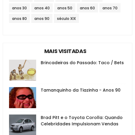
anos 30
anos 40
anos 50
anos 60
anos 70
anos 80
anos 90
século XIX
MAIS VISITADAS
Brincadeiras do Passado: Taco / Bets
Tamanquinho da Tiazinha - Anos 90
Brad Pitt e o Toyota Corolla: Quando
Celebridades Impulsionam Vendas