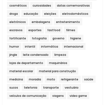
cosméticos
curiosidades
datas comemorativas
droga
educação
eleições
eletrodomésticos
eletrônicos
embalagens
entretenimento
escravos
esportes
fastfood
filmes
fortificante
fotografia
governo
higiene
humor
infantil
informática
internacional
jingle
leite condensado
limpeza
lojas de departamento
maquinários
material escolar
material para construção
medicina
moradia
moto
refrigerante
saúde
sucos
telefonia
transporte
vestuário
veículos de comunicação
viagens
video game