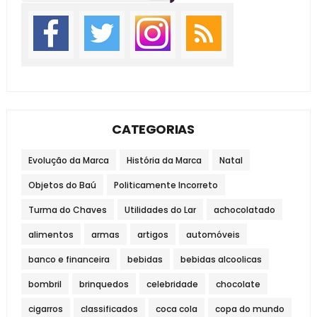
CATEGORIAS
Evolução da Marca
História da Marca
Natal
Objetos do Baú
Politicamente Incorreto
Turma do Chaves
Utilidades do Lar
achocolatado
alimentos
armas
artigos
automóveis
banco e financeira
bebidas
bebidas alcoolicas
bombril
brinquedos
celebridade
chocolate
cigarros
classificados
coca cola
copa do mundo