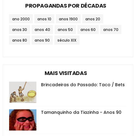
PROPAGANDAS POR DÉCADAS
ano 2000
anos 10
anos 1900
anos 20
anos 30
anos 40
anos 50
anos 60
anos 70
anos 80
anos 90
século XIX
MAIS VISITADAS
Brincadeiras do Passado: Taco / Bets
Tamanquinho da Tiazinha - Anos 90