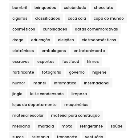
bombril
brinquedos
celebridade
chocolate
cigarros
classificados
coca cola
copa do mundo
cosméticos
curiosidades
datas comemorativas
droga
educação
eleições
eletrodomésticos
eletrônicos
embalagens
entretenimento
escravos
esportes
fastfood
filmes
fortificante
fotografia
governo
higiene
humor
infantil
informática
internacional
jingle
leite condensado
limpeza
lojas de departamento
maquinários
material escolar
material para construção
medicina
moradia
moto
refrigerante
saúde
sucos
telefonia
transporte
vestuário