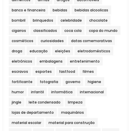
banco e financeira
bebidas
bebidas alcoolicas
bombril
brinquedos
celebridade
chocolate
cigarros
classificados
coca cola
copa do mundo
cosméticos
curiosidades
datas comemorativas
droga
educação
eleições
eletrodomésticos
eletrônicos
embalagens
entretenimento
escravos
esportes
fastfood
filmes
fortificante
fotografia
governo
higiene
humor
infantil
informática
internacional
jingle
leite condensado
limpeza
lojas de departamento
maquinários
material escolar
material para construção