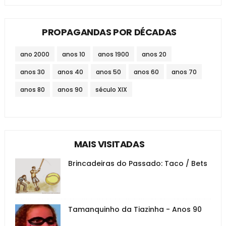
PROPAGANDAS POR DÉCADAS
ano 2000
anos 10
anos 1900
anos 20
anos 30
anos 40
anos 50
anos 60
anos 70
anos 80
anos 90
século XIX
MAIS VISITADAS
Brincadeiras do Passado: Taco / Bets
Tamanquinho da Tiazinha - Anos 90