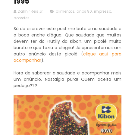
1995
Dalmir Reis Jr.
alimentos
,
anos 90
,
impresso
,
sorvetes
Só de escrever este post me bate uma saudade e
a boca enche d'água. Que saudade que muitos
devem ter do Frutilly da Kibon. Um picolé muito
barato e que fazia a alegria! Já apresentamos um
outro anúncio deste picolé (
clique aqui para
acompanhar
).
Hora de saborear a saudade e acompanhar mais
um anúncio. Nostalgia pura! Quem aceita um
pedaço???