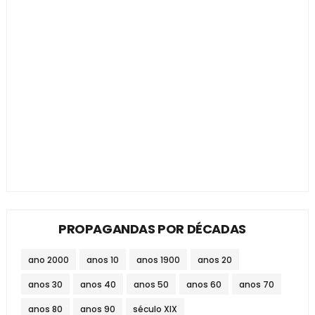
PROPAGANDAS POR DÉCADAS
ano 2000
anos 10
anos 1900
anos 20
anos 30
anos 40
anos 50
anos 60
anos 70
anos 80
anos 90
século XIX