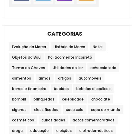
CATEGORIAS
Evolução da Marca
História da Marca
Natal
Objetos do Baú
Politicamente Incorreto
Turma do Chaves
Utilidades do Lar
achocolatado
alimentos
armas
artigos
automóveis
banco e financeira
bebidas
bebidas alcoolicas
bombril
brinquedos
celebridade
chocolate
cigarros
classificados
coca cola
copa do mundo
cosméticos
curiosidades
datas comemorativas
droga
educação
eleições
eletrodomésticos