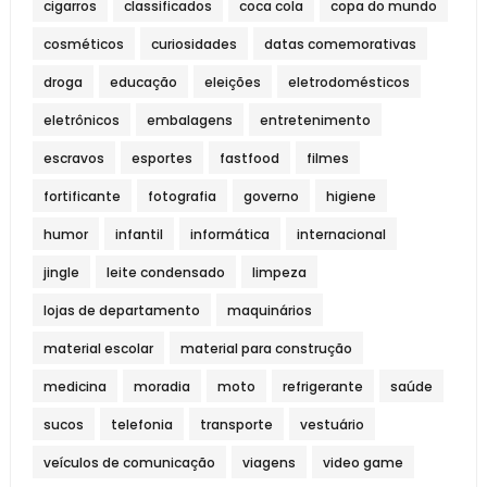
cigarros
classificados
coca cola
copa do mundo
cosméticos
curiosidades
datas comemorativas
droga
educação
eleições
eletrodomésticos
eletrônicos
embalagens
entretenimento
escravos
esportes
fastfood
filmes
fortificante
fotografia
governo
higiene
humor
infantil
informática
internacional
jingle
leite condensado
limpeza
lojas de departamento
maquinários
material escolar
material para construção
medicina
moradia
moto
refrigerante
saúde
sucos
telefonia
transporte
vestuário
veículos de comunicação
viagens
video game