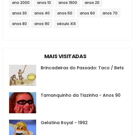
ano 2000
anos 10
anos 1900
anos 20
anos 30
anos 40
anos 50
anos 60
anos 70
anos 80
anos 90
século XIX
MAIS VISITADAS
Brincadeiras do Passado: Taco / Bets
Tamanquinho da Tiazinha - Anos 90
Gelatina Royal - 1992