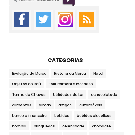
CATEGORIAS
Evolução da Marca
História da Marca
Natal
Objetos do Baú
Politicamente Incorreto
Turma do Chaves
Utilidades do Lar
achocolatado
alimentos
armas
artigos
automóveis
banco e financeira
bebidas
bebidas alcoolicas
bombril
brinquedos
celebridade
chocolate