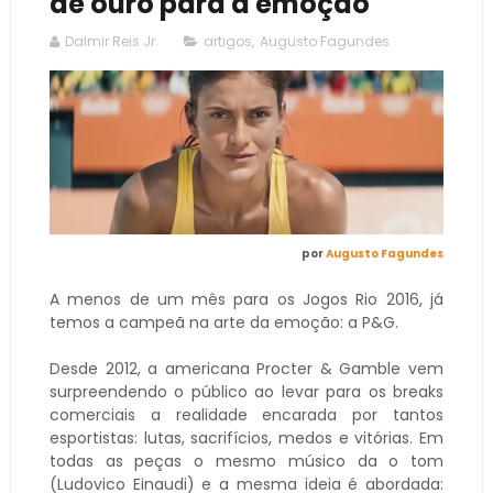
de ouro para a emoção
Dalmir Reis Jr.
artigos
,
Augusto Fagundes
por
Augusto Fagundes
A menos de um mês para os Jogos Rio 2016, já
temos a campeã na arte da emoção: a P&G.
Desde 2012, a americana Procter & Gamble vem
surpreendendo o público ao levar para os breaks
comerciais a realidade encarada por tantos
esportistas: lutas, sacrifícios, medos e vitórias. Em
todas as peças o mesmo músico da o tom
(Ludovico Einaudi) e a mesma ideia é abordada: